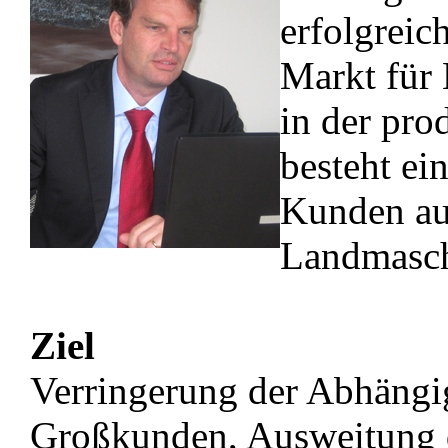
erfolgreic
Markt für 
in der pro
besteht ei
Kunden au
Landmasch
Ziel
Verringerung der Abhängi
Großkunden, Ausweitung 